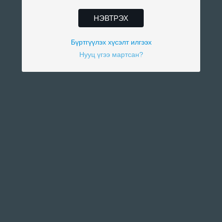
НЭВТРЭХ
Бүртгүүлэх хүсэлт илгээх
Нууц үгээ мартсан?